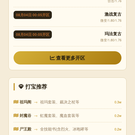
合击/1.76
激战复古
08月04日 00:05开区
微变/1.80/1.76
玛法复古
08月04日 00:05开区
微变/1.80/1.76
查看更多开区
打宝推荐
祖玛阁
→
祖玛套装、裁决之杖等
0.3w
封魔谷
→
虹魔套装、魔血套装等
0.2w
尸王殿
→
全技能书(含烈火、冰咆哮等
0.2w