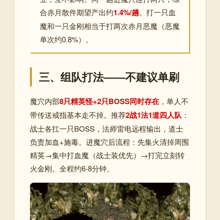
合赤月散件期望产出约
1.4%/趟
。打一只血
魔和一只金刚相当于打两次赤月恶魔（恶魔
单次约0.8%）。
三、组队打法——不建议单刷
魔穴内部
8只精英怪+2只BOSS同时存在
，单人不
带传送戒指基本走不掉。推荐
2战1法1道四人队
：
战士各扛一只BOSS，法师雷电远程输出，道士
负责加血+施毒。进魔穴后流程：先集火清掉周围
精英→集中打血魔（战士装优先）→打完立刻转
火金刚。全程约6-8分钟。