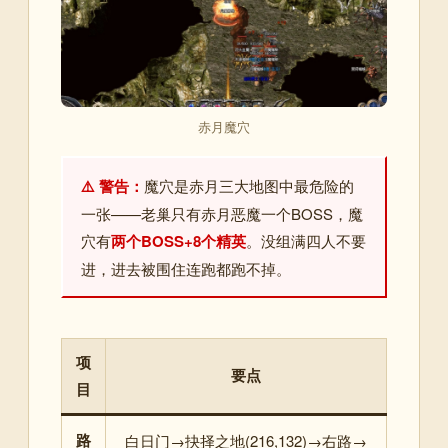
赤月魔穴
⚠️ 警告：
魔穴是赤月三大地图中最危险的
一张——老巢只有赤月恶魔一个BOSS，魔
穴有
两个BOSS+8个精英
。没组满四人不要
进，进去被围住连跑都跑不掉。
项
要点
目
路
白日门→抉择之地(216,132)→右路→