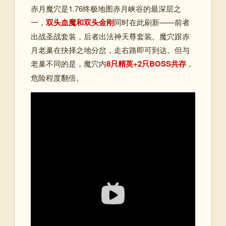
赤月魔穴是1.76终极地图赤月峡谷的最深层之
一，
双头血魔和双头金刚
同时在此刷新——前者
出战圣战套装，后者出法神天尊套装。魔穴跟赤
月老巢在抉择之地分岔，走右路即可到达。但与
老巢不同的是，魔穴内
8只精英+2只BOSS共存
，
危险程度翻倍。