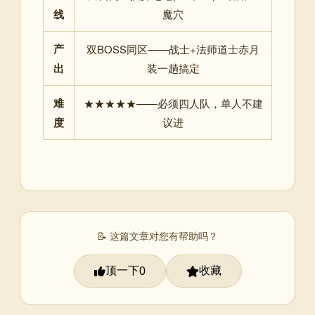
线
魔穴
产
双BOSS同区——战士+法师道士赤月
出
装一趟搞定
难
★★★★★——必须四人队，单人不建
度
议进
📝 这篇文章对您有帮助吗？
顶一下
收藏
0