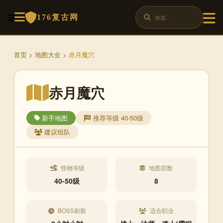
176复古网
首页
>
地图大全
>
赤月魔穴
赤月魔穴
新手地图
推荐等级 40-50级
建议组队
怪物等级
地图层数
40-50级
8
BOSS刷新
适合职业