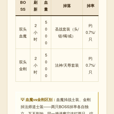
BO
刷
血
掉落
掉率
SS
新
量
5
2
约
双头
0
圣战套装（头/
小
0.7%/
血魔
0
链/镯/戒）
时
只
0
5
2
约
双头
0
小
法神/天尊套装
0.7%/
金刚
0
时
只
0
💡 血魔vs金刚区别：
血魔掉战士装、金刚
掉法师道士装——两只BOSS掉率各自独
立，互不影响。同一趟进魔穴连打两只，综