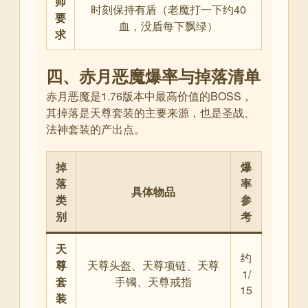
师
时刻保持有盾（老魔打一下约40
要
血，没盾每下飘绿）
求
四、赤月恶魔爆率与掉落清单
赤月恶魔是1.76版本中最高价值的BOSS，
其掉落是天尊套装的主要来源，也是圣战、
法神套装的产出点
。
掉
爆
落
率
具体物品
类
参
别
考
天
约
尊
天尊头盔、天尊项链、天尊
1/
套
手镯、天尊戒指
15
装