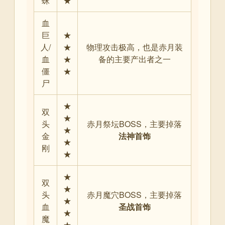
蛛
★
血
巨
★
人/
★
物理攻击极高，也是赤月装
血
★
备的主要产出者之一
僵
★
尸
★
双
★
头
赤月祭坛BOSS，主要掉落
★
金
法神首饰
★
刚
★
★
双
★
头
赤月魔穴BOSS，主要掉落
★
血
圣战首饰
★
魔
★