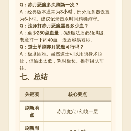
Q：赤月恶魔多久刷新一次？
A：经典版本通常为
3小时
，部分服务器设置
为6小时
。建议记录击杀时间精确蹲守。
Q：法师打赤月恶魔需要多少血？
A：至少
250点血量
，3级魔法盾必须满级。
老魔打一下约40血，没盾容易被秒
。
Q：道士单刷赤月恶魔可行吗？
A：极度困难。虽然道士可以用隐身术拉
扯，但输出太低，耗时极长。推荐组队前
往
。
七、总结
关键项
核心要点
刷新地
赤月魔穴 / 幻境十层
点
刷新周