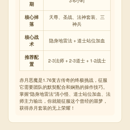
3-6小时
期
核心掉
天尊、圣战、法神套装、三
落
神兵
核心战
隐身地雷法 + 道士站位加血
术
推荐配
2-3法师 + 2-3道士 + 1-2战士
置
赤月恶魔是1.76复古传奇的终极挑战，征服
它需要团队的默契配合和娴熟的操作技巧。
掌握“隐身地雷法”清小怪、道士站位加血、法
师主力输出，你就能征服这个曾经的噩梦，
获得赤月套装的无上荣耀！