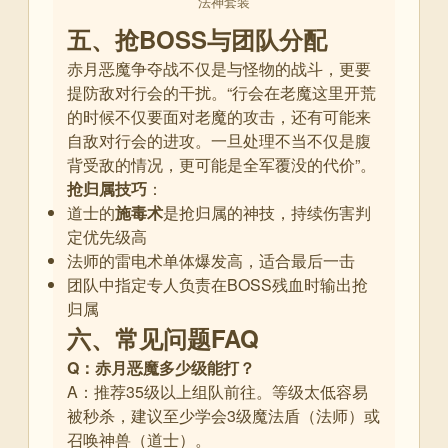
法神套装
五、抢BOSS与团队分配
赤月恶魔争夺战不仅是与怪物的战斗，更要
提防敌对行会的干扰。“行会在老魔这里开荒
的时候不仅要面对老魔的攻击，还有可能来
自敌对行会的进攻。一旦处理不当不仅是腹
背受敌的情况，更可能是全军覆没的代价”
。
抢归属技巧
：
道士的
施毒术
是抢归属的神技，持续伤害判
定优先级高
法师的雷电术单体爆发高，适合最后一击
团队中指定专人负责在BOSS残血时输出抢
归属
六、常见问题FAQ
Q：赤月恶魔多少级能打？
A：推荐35级以上组队前往。等级太低容易
被秒杀，建议至少学会3级魔法盾（法师）或
召唤神兽（道士）
。