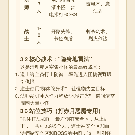
3
雷电术、魔
师
清小怪，雷
人
法盾
电术打BOSS
1-
战
开路先锋、
刺杀剑术、
2
士
卡位肉盾
烈火剑法
人
3.2 核心战术：“隐身地雷法”
这是清理赤月密集小怪的最高效战术
：
道士给全员打上防御，率先进入怪物视野吸
引仇恨
道士使用“群体隐身术”，让怪物失去目标
法师趁机冲入怪群释放“地狱雷光”，瞬间清空
周围大量小怪
3.3 站位技巧（打赤月恶魔专用）
“具体打法如图，最左侧有安全区，从上到
下，一共可以站5个人，道士站安全区加血，
法师站安全区和BOSS的中间，道士刚刚好