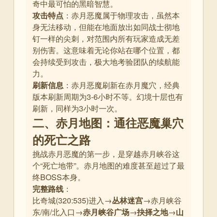
奇中最可怕的黑暗智慧
。
攻击特点
：赤月恶魔属于物理攻击，虽然本
身无法移动，但能在地面放出如同战士彻地
钉一样的尖刺，对范围内所有玩家造成无差
别伤害
。这意味着无论你站在哪个位置，都
会持续受到攻击，极大地考验团队的续航能
力。
刷新信息
：赤月恶魔刷新在赤月魔穴，经典
版本刷新周期为3-6小时不等
。幻境十层也有
刷新，同样为3小时一次
。
二、赤月地图：通往恶魔巢穴
的死亡之路
挑战赤月恶魔的第一步，是穿越赤月峡谷这
个“死亡地带”。赤月地图的难度甚至超过了最
终BOSS本身。
完整路线
：
比奇城(320:535)进入→
丛林迷宫
→赤月峡谷
东/南/北入口→
赤月峡谷广场
→
抉择之地
→
山