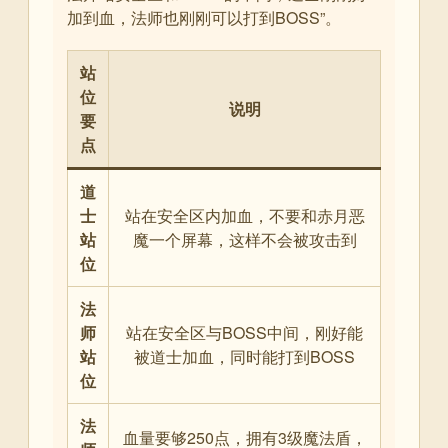
加到血，法师也刚刚可以打到BOSS”
。
站
位
说明
要
点
道
士
站在安全区内加血，不要和赤月恶
站
魔一个屏幕，这样不会被攻击到
位
法
师
站在安全区与BOSS中间，刚好能
站
被道士加血，同时能打到BOSS
位
法
血量要够250点，拥有3级魔法盾，