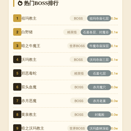
热门BOSS排行
祖玛教主
1
祖玛寺庙七层
BOSS
0.3w
白野猪
2
精英怪
石墓各层、封魔谷
0.1w
暗之牛魔王
3
世界BOSS
牛魔寺庙深层
0.1w
沃玛教主
4
沃玛寺庙三层
BOSS
0.1w
邪恶毒蛇
5
精英怪
石墓七层
0.1w
双头血魔
6
赤月魔穴
BOSS
0.0w
赤月恶魔
7
赤月老巢
BOSS
0.0w
黄泉教主
8
封魔殿
BOSS
0.0w
暗之沃玛教主
9
世界BOSS
沃玛森林深处
0.0w