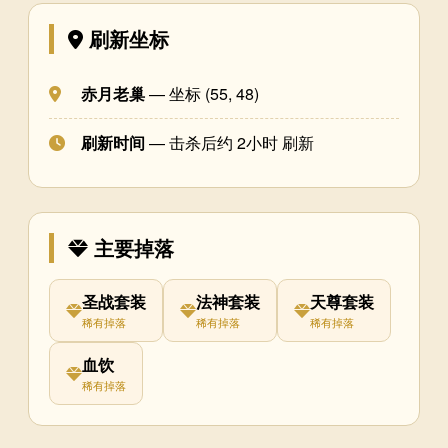
刷新坐标
赤月老巢
— 坐标 (55, 48)
刷新时间
— 击杀后约 2小时 刷新
主要掉落
圣战套装
法神套装
天尊套装
稀有掉落
稀有掉落
稀有掉落
血饮
稀有掉落