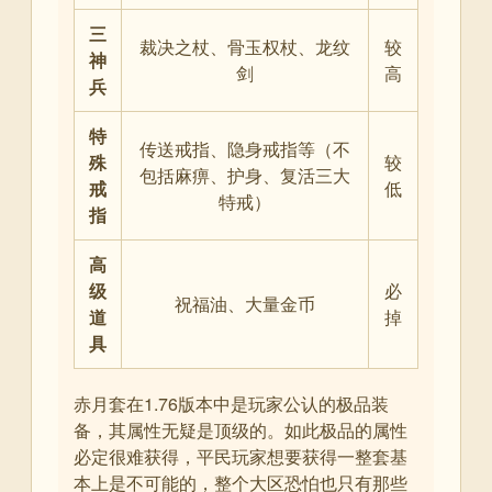
三
裁决之杖、骨玉权杖、龙纹
较
神
剑
高
兵
特
传送戒指、隐身戒指等（不
殊
较
包括麻痹、护身、复活三大
戒
低
特戒）
指
高
级
必
祝福油、大量金币
道
掉
具
赤月套在1.76版本中是玩家公认的极品装
备，其属性无疑是顶级的。如此极品的属性
必定很难获得，平民玩家想要获得一整套基
本上是不可能的，整个大区恐怕也只有那些