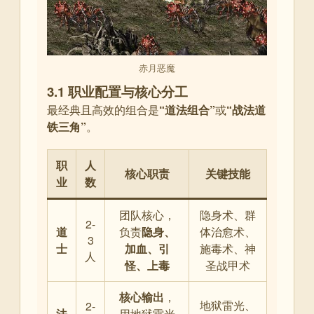
赤月恶魔
3.1 职业配置与核心分工
最经典且高效的组合是
“道法组合”
或
“战法道
铁三角”
。
职
人
核心职责
关键技能
业
数
团队核心，
隐身术、群
2-
道
负责
隐身、
体治愈术、
3
士
加血、引
施毒术、神
人
怪、上毒
圣战甲术
核心输出
，
地狱雷光、
2-
法
用地狱雷光