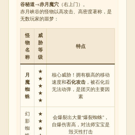
谷秘道
→
赤月魔穴
（右上门）
。
赤月峡谷的怪物以高攻击、高密度著称，是
无数玩家的噩梦：
怪
威
物
胁
特点
名
等
称
级
★
月
核心威胁！拥有极高的移动
★
魔
速度和
石化攻击
，被石化后
★
蜘
无法动弹，是团灭的主要因
★
蛛
素
★
幻
★
会爆裂出大量“爆裂蜘蛛”，
影
★
自爆伤害高，对法师宝宝是
蜘
★
毁灭性打击