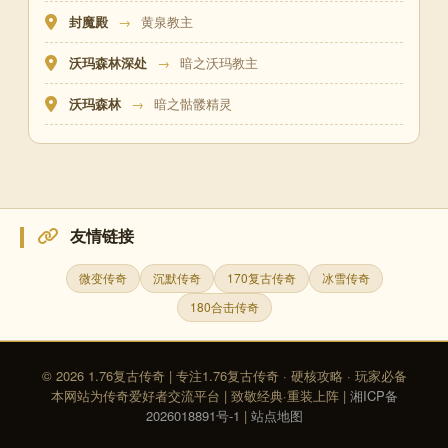
封魔殿
→
黄泉教主
沃玛森林深处
→
暗之沃玛教主
沃玛森林
→
暗之骷髅精灵
友情链接
微变传奇
沉默传奇
170复古传奇
冰雪传奇
180合击传奇
© 2026 1.76复古传奇 | 专注1.76复古传奇 · 硬核攻略 · 玩家必备
本网站为传奇爱好者交流平台 | 致敬经典·重装上阵 |
湘ICP备
2026018891号-1
|
站点地图