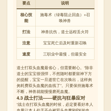
要点
说明
核心技
施毒术（绿毒阻止回血）+召
能
唤神兽
打法
神兽抗伤，道士远程丢火符
注意
宝宝死亡后及时重新召唤
速度
三职业中最慢，但最安全
道士打双头血魔最省心，但需要耐心。“除非
道士的宝宝很强悍，不然随时都要留神下方
的提醒，宝宝一旦逝世亡在次唤出，这样匆
匆耗费双头血魔的血线了”
。只要保持施毒术
不断，神兽就能慢慢磨死血魔。
4.3 战士打法——硬抗与狂暴应对
“战士在打双头血魔的时候，必定要看好本人
血量让本人处于不会被双头血魔秒PK的血