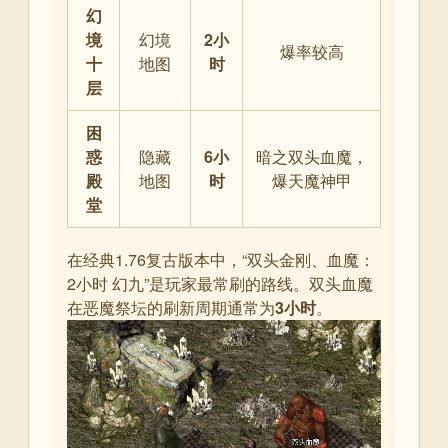
幻
境
幻境
2小
爆率较高
十
地图
时
层
困
惑
隐藏
6小
暗之双头血魔，
殿
地图
时
爆天魔神甲
堂
在经典1.76复古版本中，“双头金刚、血魔：
2小时 幻九”
是玩家最常刷的路线。双头血魔
在恶魔祭坛的刷新周期通常为
3小时
。