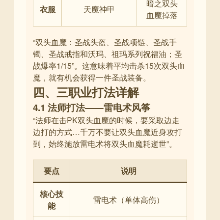
暗之双头
衣服
天魔神甲
血魔掉落
“双头血魔：圣战头盔、圣战项链、圣战手
镯、圣战戒指和沃玛、祖玛系列祝福油；圣
战爆率1/15”
。这意味着平均击杀15次双头血
魔，就有机会获得一件圣战装备。
四、三职业打法详解
4.1 法师打法——雷电术风筝
“法师在击PK双头血魔的时候，要采取边走
边打的方式…千万不要让双头血魔近身攻打
到，始终施放雷电术将双头血魔耗逝世”
。
要点
说明
核心技
雷电术（单体高伤）
能