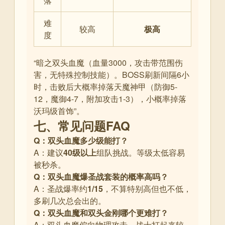
落
难
较高
极高
度
“暗之双头血魔（血量3000，攻击带范围伤
害，无特殊控制技能）。BOSS刷新间隔6小
时，击败后大概率掉落天魔神甲（防御5-
12，魔御4-7，附加攻击1-3），小概率掉落
沃玛级首饰”
。
七、常见问题FAQ
Q：双头血魔多少级能打？
A：建议
40级以上
组队挑战。等级太低容易
被秒杀。
Q：双头血魔爆圣战套装的概率高吗？
A：圣战爆率约
1/15
，不算特别高但也不低，
多刷几次总会出的。
Q：双头血魔和双头金刚哪个更难打？
A：双头血魔偏向物理攻击，战士打起来较