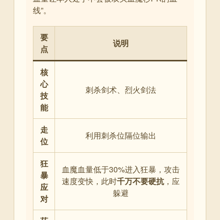
线”
。
要
说明
点
核
心
刺杀剑术、烈火剑法
技
能
走
利用刺杀位隔位输出
位
狂
血魔血量低于30%进入狂暴，攻击
暴
速度变快，此时
千万不要硬抗
，应
应
躲避
对