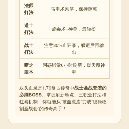
法师
雷电术风筝，保持距离
打法
道士
施毒术+神兽，最轻松
打法
战士
注意30%血狂暴，躲避后再输
打法
出
暗之
困惑殿堂6小时刷新，爆天魔神
版本
甲
双头血魔是1.76复古传奇中
战士圣战套装的
必刷BOSS
。掌握刷新地点、三职业打法和
狂暴机制，你就能从“被血魔虐”变成“稳稳收
割圣战套”的传奇高手！