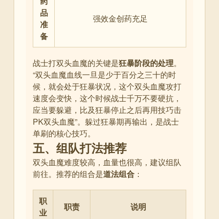
药
品
强效金创药充足
准
备
战士打双头血魔的关键是
狂暴阶段的处理
。
“双头血魔血线一旦是少于百分之三十的时
候，就会处于狂暴状况，这个双头血魔攻打
速度会变快，这个时候战士千万不要硬抗，
应当要躲避，比及狂暴停止之后再用技巧击
PK双头血魔”
。躲过狂暴期再输出，是战士
单刷的核心技巧。
五、组队打法推荐
双头血魔难度较高，血量也很高，建议组队
前往
。推荐的组合是
道法组合
：
职
职责
说明
业