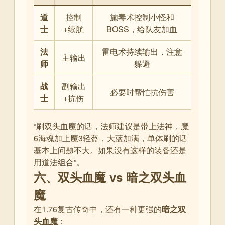
道
控制
施毒术控制小怪和
士
+续航
BOSS，给队友加血
法
雷电术持续输出，注意
主输出
师
躲避
战
副输出
必要时帮忙抗伤害
士
+抗伤
“刷双头血魔的话，法师建议是带上法神，魔
6海魂加上魔3轻盔，大蓝加满，单体刷的话
基本上问题不大。如果没有这样的装备还是
用道法组合”
。
六、双头血魔 vs 暗之双头血
魔
在1.76复古传奇中，还有一种更强的
暗之双
头血魔
：