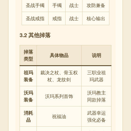
圣战手镯
手镯
战士
攻防兼备
圣战戒指
戒指
战士
核心输出
3.2 其他掉落
掉落
具体物品
说明
类型
祖玛
裁决之杖、骨玉权
三职业祖
装备
杖、龙纹剑
玛武器
沃玛
沃玛教主
沃玛系列首饰
装备
同款掉落
消耗
武器幸运
祝福油
品
强化必备