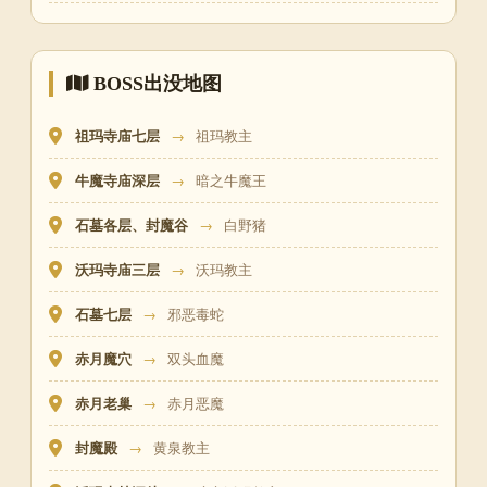
BOSS出没地图
祖玛寺庙七层
→
祖玛教主
牛魔寺庙深层
→
暗之牛魔王
石墓各层、封魔谷
→
白野猪
沃玛寺庙三层
→
沃玛教主
石墓七层
→
邪恶毒蛇
赤月魔穴
→
双头血魔
赤月老巢
→
赤月恶魔
封魔殿
→
黄泉教主