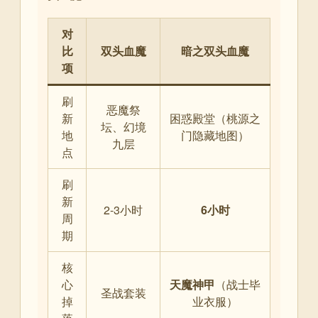
对
比
双头血魔
暗之双头血魔
项
刷
恶魔祭
新
困惑殿堂（桃源之
坛、幻境
地
门隐藏地图）
九层
点
刷
新
2-3小时
6小时
周
期
核
心
天魔神甲
（战士毕
圣战套装
掉
业衣服）