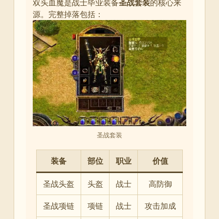
双头血魔是战士毕业装备
圣战套装
的核心来
源
。完整掉落包括：
圣战套装
装备
部位
职业
价值
圣战头盔
头盔
战士
高防御
圣战项链
项链
战士
攻击加成