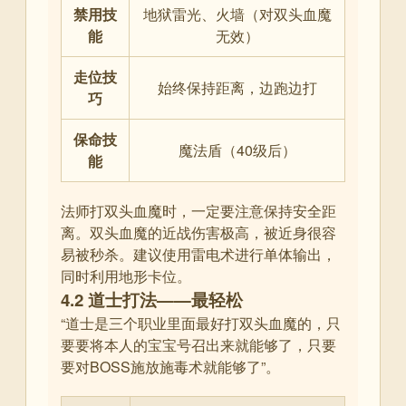
禁用技
地狱雷光、火墙（对双头血魔
能
无效）
走位技
始终保持距离，边跑边打
巧
保命技
魔法盾（40级后）
能
法师打双头血魔时，一定要注意保持安全距
离。双头血魔的近战伤害极高，被近身很容
易被秒杀。建议使用雷电术进行单体输出，
同时利用地形卡位。
4.2 道士打法——最轻松
“道士是三个职业里面最好打双头血魔的，只
要要将本人的宝宝号召出来就能够了，只要
要对BOSS施放施毒术就能够了”
。