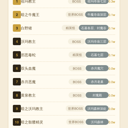
祖玛教主
1
祖玛寺庙七层
BOSS
0.3w
暗之牛魔王
2
世界BOSS
牛魔寺庙深层
0.1w
白野猪
3
精英怪
石墓各层、封魔谷
0.1w
沃玛教主
4
沃玛寺庙三层
BOSS
0.1w
邪恶毒蛇
5
精英怪
石墓七层
0.1w
双头血魔
6
赤月魔穴
BOSS
0.0w
赤月恶魔
7
赤月老巢
BOSS
0.0w
黄泉教主
8
封魔殿
BOSS
0.0w
暗之沃玛教主
9
世界BOSS
沃玛森林深处
0.0w
暗之骷髅精灵
10
世界BOSS
沃玛森林
0.0w