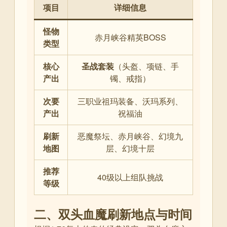
项目
详细信息
怪物
赤月峡谷精英BOSS
类型
核心
圣战套装
（头盔、项链、手
产出
镯、戒指）
次要
三职业祖玛装备、沃玛系列、
产出
祝福油
刷新
恶魔祭坛、赤月峡谷、幻境九
地图
层、幻境十层
推荐
40级以上组队挑战
等级
二、双头血魔刷新地点与时间