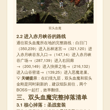
双头血魔
2.2 进入赤月峡谷的路线
通往双头血魔所在地的完整路线：白日门
（350,239）进入丛林迷宫→（321,120）进
入赤月峡谷东入口→（147,14）进入赤月峡
谷广场→（287,139）进入右回廊
→（200,149）进入抉择之地→（216,132）
进入山谷密道→（139,25）进入恶魔老巢
。
💡
关键提示
：在幻境九层，双头血魔和双头
金刚是同时刷新的，建议组队前往，两个
BOSS一起打，效率翻倍
。
三、双头血魔完整掉落清单
3.1 核心掉落：圣战套装