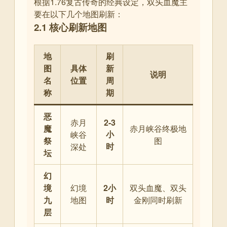
根据1.76复古传奇的经典设定，双头血魔主
要在以下几个地图刷新：
2.1 核心刷新地图
地
刷
图
具体
新
说明
名
位置
周
称
期
恶
赤月
2-3
魔
赤月峡谷终极地
小
峡谷
祭
图
时
深处
坛
幻
境
幻境
2小
双头血魔、双头
九
地图
时
金刚同时刷新
层