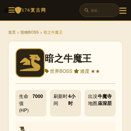
176复古网
首页
>
怪物BOSS
>
暗之牛魔王
暗之牛魔王
世界BOSS
难度 ★★
生命
7000
刷新时
4小
出没
牛魔寺
值
间
时
地图
庙深层
(HP)