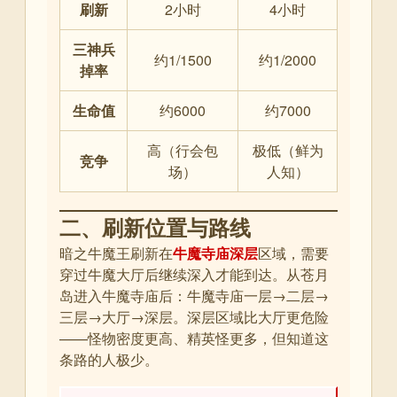
刷新
2小时
4小时
三神兵
约1/1500
约1/2000
掉率
生命值
约6000
约7000
高（行会包
极低（鲜为
竞争
场）
人知）
二、刷新位置与路线
暗之牛魔王刷新在
牛魔寺庙深层
区域，需要
穿过牛魔大厅后继续深入才能到达。从苍月
岛进入牛魔寺庙后：牛魔寺庙一层→二层→
三层→大厅→深层。深层区域比大厅更危险
——怪物密度更高、精英怪更多，但知道这
条路的人极少。