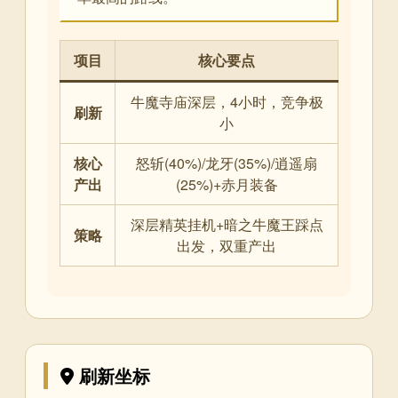
项目
核心要点
牛魔寺庙深层，4小时，竞争极
刷新
小
核心
怒斩(40%)/龙牙(35%)/逍遥扇
产出
(25%)+赤月装备
深层精英挂机+暗之牛魔王踩点
策略
出发，双重产出
刷新坐标