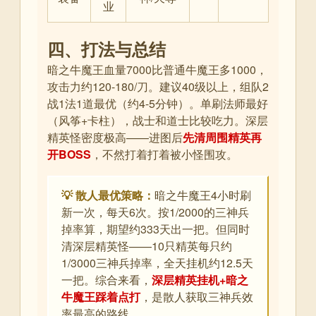
业
四、打法与总结
暗之牛魔王血量7000比普通牛魔王多1000，
攻击力约120-180/刀。建议40级以上，组队2
战1法1道最优（约4-5分钟）。单刷法师最好
（风筝+卡柱），战士和道士比较吃力。深层
精英怪密度极高——进图后
先清周围精英再
开BOSS
，不然打着打着被小怪围攻。
💡 散人最优策略：
暗之牛魔王4小时刷
新一次，每天6次。按1/2000的三神兵
掉率算，期望约333天出一把。但同时
清深层精英怪——10只精英每只约
1/3000三神兵掉率，全天挂机约12.5天
一把。综合来看，
深层精英挂机+暗之
牛魔王踩着点打
，是散人获取三神兵效
率最高的路线。