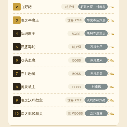
白野猪
2
精英怪
石墓各层、封魔谷
0.1w
暗之牛魔王
3
世界BOSS
牛魔寺庙深层
0.1w
沃玛教主
4
沃玛寺庙三层
BOSS
0.1w
邪恶毒蛇
5
精英怪
石墓七层
0.1w
双头血魔
6
赤月魔穴
BOSS
0.0w
赤月恶魔
7
赤月老巢
BOSS
0.0w
黄泉教主
8
封魔殿
BOSS
0.0w
暗之沃玛教主
9
世界BOSS
沃玛森林深处
0.0w
暗之骷髅精灵
10
世界BOSS
沃玛森林
0.0w