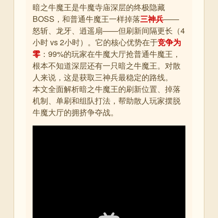
暗之牛魔王是牛魔寺庙深层的终极隐藏
BOSS，和普通牛魔王一样掉落
三神兵
——
怒斩、龙牙、逍遥扇——但刷新间隔更长（4
小时 vs 2小时）。它的核心优势在于
竞争为
零
：99%的玩家在牛魔大厅抢普通牛魔王，
根本不知道深层还有一只暗之牛魔王。对散
人来说，这是获取三神兵最稳定的路线。
本文全面解析暗之牛魔王的刷新位置、掉落
机制、单刷和组队打法，帮助散人玩家摆脱
牛魔大厅的拥挤争夺战。