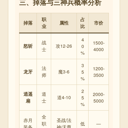
三、掉落与三神兵概率分析
职
占
掉落
属性
市价
业
比
4
战
1500-
怒斩
攻12-26
0
士
4000
%
3
法
1200-
龙牙
魔3-6
5
师
3500
%
2
逍遥
道
2000-
道4-10
5
扇
士
5000
%
全
赤月
圣战/法
职
低
—
装备
神/天尊