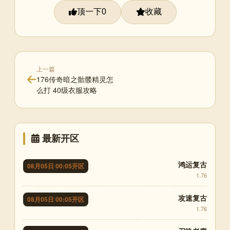
顶一下
收藏
0
上一篇
176传奇暗之骷髅精灵怎
么打 40级衣服攻略
最新开区
鸿运复古
08月05日 00:05开区
1.76
攻速复古
08月05日 00:05开区
1.76