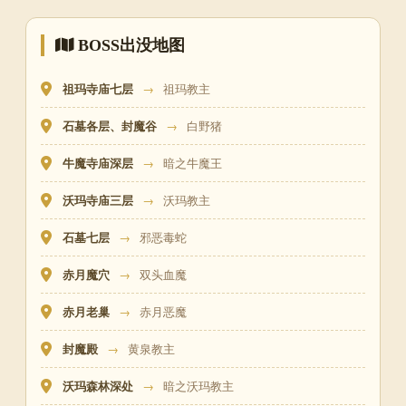
BOSS出没地图
祖玛寺庙七层
→
祖玛教主
石墓各层、封魔谷
→
白野猪
牛魔寺庙深层
→
暗之牛魔王
沃玛寺庙三层
→
沃玛教主
石墓七层
→
邪恶毒蛇
赤月魔穴
→
双头血魔
赤月老巢
→
赤月恶魔
封魔殿
→
黄泉教主
沃玛森林深处
→
暗之沃玛教主