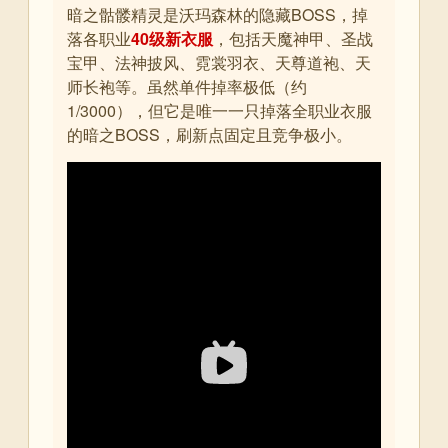
暗之骷髅精灵是沃玛森林的隐藏BOSS，掉
落各职业
40级新衣服
，包括天魔神甲、圣战
宝甲、法神披风、霓裳羽衣、天尊道袍、天
师长袍等。虽然单件掉率极低（约
1/3000），但它是唯一一只掉落全职业衣服
的暗之BOSS，刷新点固定且竞争极小。