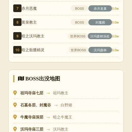
赤月恶魔
7
赤月老巢
BOSS
0.0w
黄泉教主
8
封魔殿
BOSS
0.0w
暗之沃玛教主
9
世界BOSS
沃玛森林深处
0.0w
暗之骷髅精灵
10
世界BOSS
沃玛森林
0.0w
BOSS出没地图
祖玛寺庙七层
→
祖玛教主
石墓各层、封魔谷
→
白野猪
牛魔寺庙深层
→
暗之牛魔王
沃玛寺庙三层
→
沃玛教主