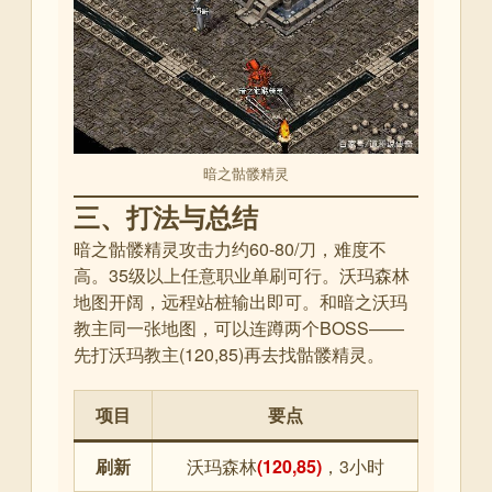
暗之骷髅精灵
三、打法与总结
暗之骷髅精灵攻击力约60-80/刀，难度不
高。35级以上任意职业单刷可行。沃玛森林
地图开阔，远程站桩输出即可。和暗之沃玛
教主同一张地图，可以连蹲两个BOSS——
先打沃玛教主(120,85)再去找骷髅精灵。
项目
要点
刷新
沃玛森林
(120,85)
，3小时