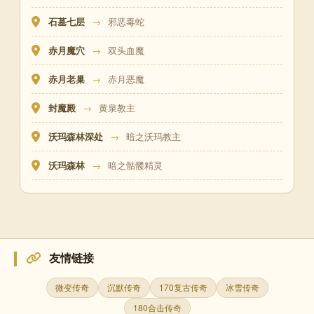
石墓七层
→
邪恶毒蛇
赤月魔穴
→
双头血魔
赤月老巢
→
赤月恶魔
封魔殿
→
黄泉教主
沃玛森林深处
→
暗之沃玛教主
沃玛森林
→
暗之骷髅精灵
友情链接
微变传奇
沉默传奇
170复古传奇
冰雪传奇
180合击传奇