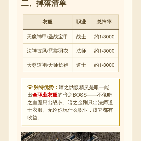
二、掉落清单
衣服
职业
总掉率
天魔神甲/圣战宝甲
战士
约1/3000
法神披风/霓裳羽衣
法师
约1/3000
天尊道袍/天师长袍
道士
约1/3000
💡 独特优势：
暗之骷髅精灵是唯一能
出
全职业衣服
的暗之BOSS——不像暗
之血魔只出战衣、暗之金刚只出法师道
士衣服。无论你玩什么职业，蹲它都有
收益。