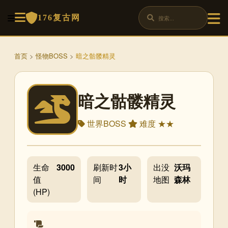
176复古网
首页
>
怪物BOSS
>
暗之骷髅精灵
暗之骷髅精灵
世界BOSS
难度 ★★
生命
3000
刷新时
3小
出没
沃玛
值
间
时
地图
森林
(HP)