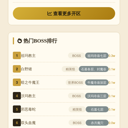
查看更多开区
热门BOSS排行
祖玛教主
1
祖玛寺庙七层
BOSS
0.3w
白野猪
2
精英怪
石墓各层、封魔谷
0.1w
暗之牛魔王
3
世界BOSS
牛魔寺庙深层
0.1w
沃玛教主
4
沃玛寺庙三层
BOSS
0.1w
邪恶毒蛇
5
精英怪
石墓七层
0.1w
双头血魔
6
赤月魔穴
BOSS
0.0w