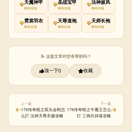
天魔神甲
圣战宝甲
法神披风
稀有掉落
稀有掉落
稀有掉落
霓裳羽衣
天尊道袍
天师长袍
稀有掉落
稀有掉落
稀有掉落
📝 这篇文章对您有帮助吗？
顶一下
收藏
0
上一篇
下一篇
176传奇暗之双头金刚怎
176传奇暗之牛魔王怎么
么打 法神天尊衣服攻略
打 三神兵掉落攻略