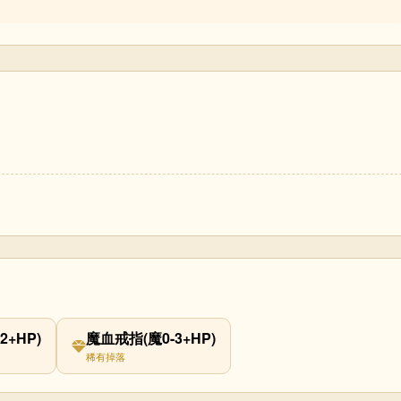
2+HP)
魔血戒指(魔0-3+HP)
稀有掉落