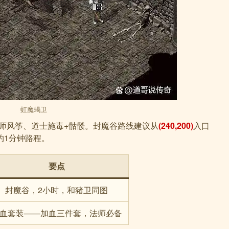
虹魔蝎卫
法师风筝、道士施毒+骷髅。封魔谷路线建议从
(240,200)
入口
约1分钟路程。
要点
封魔谷，2小时，和猪卫同图
血套装——加血三件套，法师必备