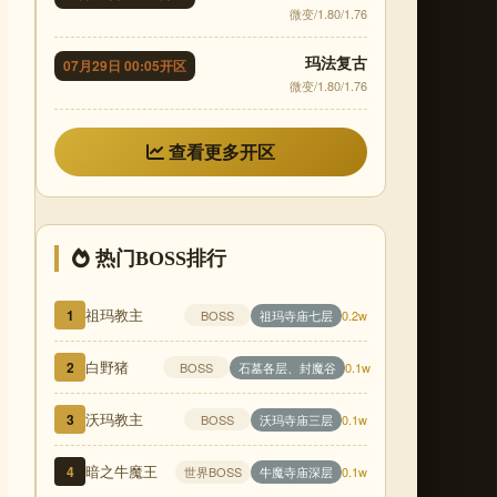
微变/1.80/1.76
玛法复古
07月29日 00:05开区
微变/1.80/1.76
查看更多开区
热门BOSS排行
祖玛教主
1
祖玛寺庙七层
BOSS
0.2w
白野猪
2
石墓各层、封魔谷
BOSS
0.1w
沃玛教主
3
沃玛寺庙三层
BOSS
0.1w
暗之牛魔王
4
世界BOSS
牛魔寺庙深层
0.1w