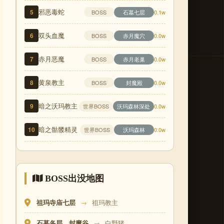
邪恶毒蛇
5
石墓七层
BOSS
0.1w
双头血魔
6
赤月魔穴
BOSS
0.0w
赤月恶魔
7
赤月老巢
BOSS
0.0w
黄泉教主
8
封魔殿
BOSS
0.0w
暗之沃玛教主
9
世界BOSS
沃玛森林深处
0.0w
暗之骷髅精灵
10
世界BOSS
沃玛森林
0.0w
BOSS出没地图
祖玛寺庙七层
→
祖玛教主
石墓各层、封魔谷
→
白野猪