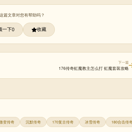
 这篇文章对您有帮助吗？
顶一下
收藏
0
下一篇
176传奇虹魔教主怎么打 虹魔套装攻略
微变传奇
沉默传奇
170复古传奇
冰雪传奇
180合击传