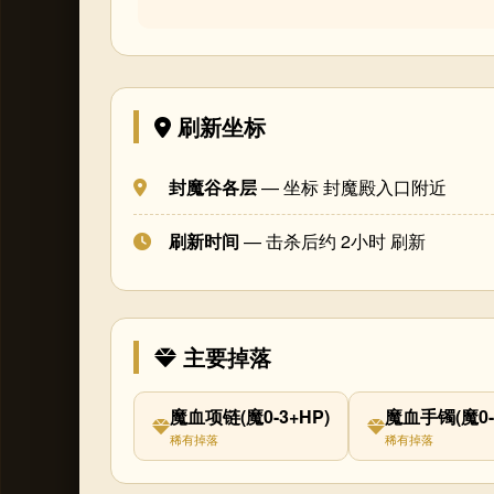
刷新坐标
封魔谷各层
— 坐标 封魔殿入口附近
刷新时间
— 击杀后约 2小时 刷新
主要掉落
魔血项链(魔0-3+HP)
魔血手镯(魔0-
稀有掉落
稀有掉落