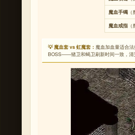
魔血手镯
（魔
魔血戒指
（魔
💡 魔血套 vs 虹魔套：
魔血加血量适合法
BOSS——猪卫和蝎卫刷新时间一致，