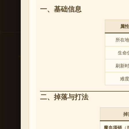
一、基础信息
属
所在
生命
刷新
难
二、掉落与打法
掉
魔血项链
（魔