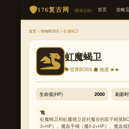
176复古网
首页
攻略
重装上阵
首页
>
怪物BOSS
>
虹魔蝎卫
虹魔蝎卫
世界BOSS
难度 ★★
生命值(HP)
2000
刷新
虹魔蝎卫和虹魔猪卫是封魔谷的双子精英B
3+HP）、魔血手镯（魔0-2+HP）、魔血