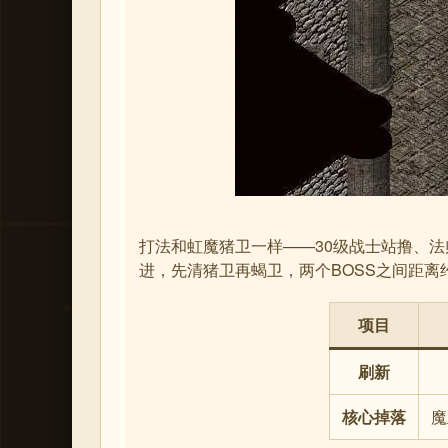
打法和虹魔猪卫一样——30级战士站撸、
进，先清猪卫再蝎卫，两个BOSS之间距离
项目
刷新
核心掉落
魔