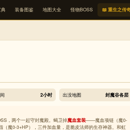
宝典
装备图鉴
地图大全
怪物BOSS
📖 重生之传
时间
2小时
出没地图
封魔谷各层
OSS，两个一起守封魔殿。蝎卫掉
魔血套装
——魔血项链（魔0-
戒指（魔0-3+HP），三件加血量，是脆皮法师的生存神器。和虹