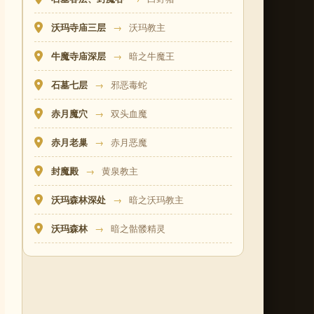
沃玛寺庙三层
→
沃玛教主
牛魔寺庙深层
→
暗之牛魔王
石墓七层
→
邪恶毒蛇
赤月魔穴
→
双头血魔
赤月老巢
→
赤月恶魔
封魔殿
→
黄泉教主
沃玛森林深处
→
暗之沃玛教主
沃玛森林
→
暗之骷髅精灵