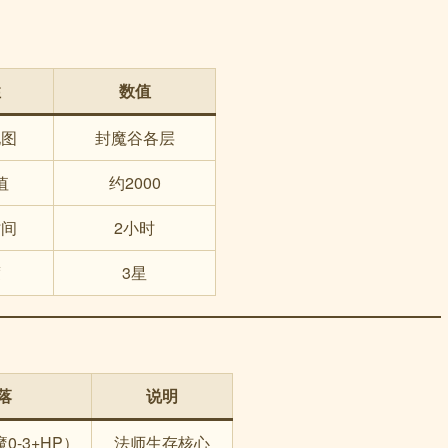
性
数值
地图
封魔谷各层
值
约2000
时间
2小时
度
3星
落
说明
0-3+HP）
法师生存核心